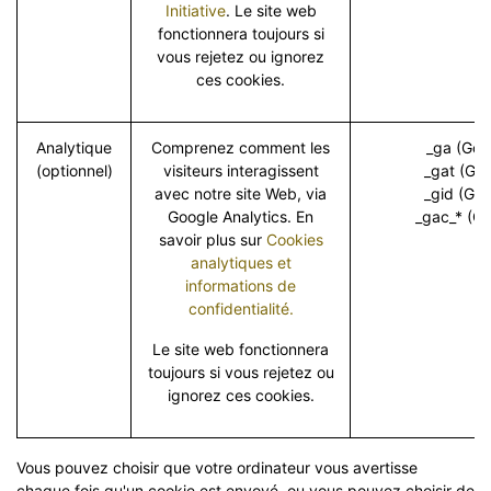
Initiative
. Le site web
fonctionnera toujours si
vous rejetez ou ignorez
ces cookies.
Analytique
Comprenez comment les
_ga (Goo
(optionnel)
visiteurs interagissent
_gat (Goo
avec notre site Web, via
_gid (Goo
Google Analytics. En
_gac_* (Go
savoir plus sur
Cookies
analytiques et
informations de
confidentialité.
Le site web fonctionnera
toujours si vous rejetez ou
ignorez ces cookies.
Vous pouvez choisir que votre ordinateur vous avertisse
chaque fois qu'un cookie est envoyé, ou vous pouvez choisir de