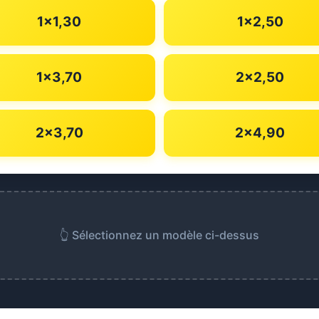
1×1,30
1×2,50
1×3,70
2×2,50
2×3,70
2×4,90
👆 Sélectionnez un modèle ci-dessus