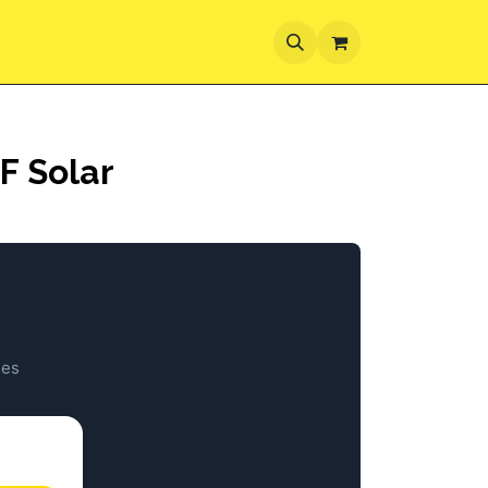
ez-vous
F Solar
ues