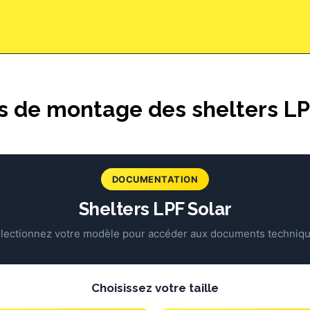
lug & Play
Qui sommes-nous ?
Demande de devis
Rend
s de montage des shelters LP
DOCUMENTATION
Shelters LPF Solar
lectionnez votre modèle pour accéder aux documents techniq
Choisissez votre taille