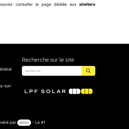
s pouvez consulter la page dédiée aux
shelters
Recherche sur le site
énéral
y-sur-
néré par
- Le #1
Open Source eCommerce