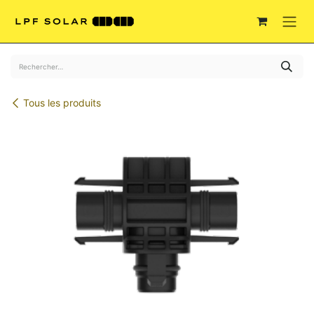
Se rendre au contenu
Tous les produits