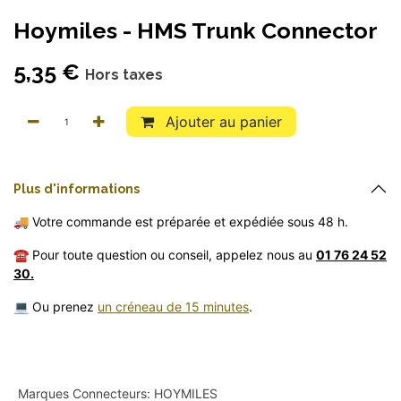
Hoymiles - HMS Trunk Connector
5,35
€
Hors taxes
Ajouter au panier
Pl
​us
d'informations
🚚 Votre commande est préparée et expédiée sous 48 h.
☎️ Pour toute question ou conseil, appelez nous au
01 76 24 52
30.
💻 Ou prenez
un créneau de 15 minutes
.
Marques Connecteurs
:
HOYMILES