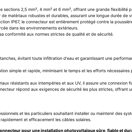
 sections 2,5 mm², 4 mm² et 6 mm², offrant une grande flexibilité po
ir de matériaux robustes et durables, assurant une longue durée de vi
ction IP67, le connecteur est entièrement protégé contre la poussière 
rcée dans les environnements extérieurs.
 sa conformité aux normes strictes de qualité et de sécurité.
anches, évitant toute infiltration d'eau et garantissant une performa
ation simple et rapide, minimisant le temps et les efforts nécessaire
iaux résistants aux intempéries et aux UV, il assure une connexion fiab
nnecteur répond aux exigences de sécurité les plus strictes, offrant un
sionnels et les particuliers souhaitant installer ou maintenir des sy
r rapidement et efficacement les câbles solaires.
necteur pour une installation photovoltaïque sûre, fiable et dura