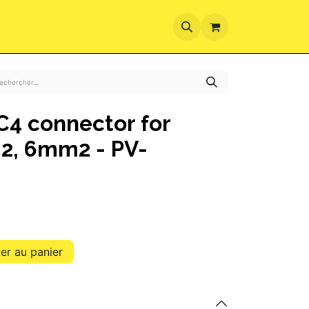
ez-vous
C4 connector for
2, 6mm2 - PV-
er au panier