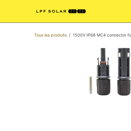
Se rendre au contenu
Shelters
Kit P
Tous les produits
1500V IP68 MC4 connector f