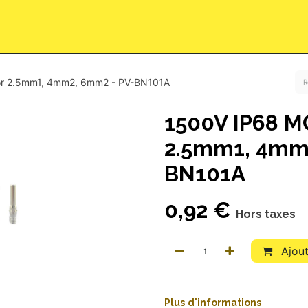
lug & Play
Qui sommes-nous ?
Demande de devis
Rend
or 2.5mm1, 4mm2, 6mm2 - PV-BN101A
1500V IP68 M
2.5mm1, 4mm
BN101A
0,92
€
Hors taxes
Ajout
Pl
​us
d'informations