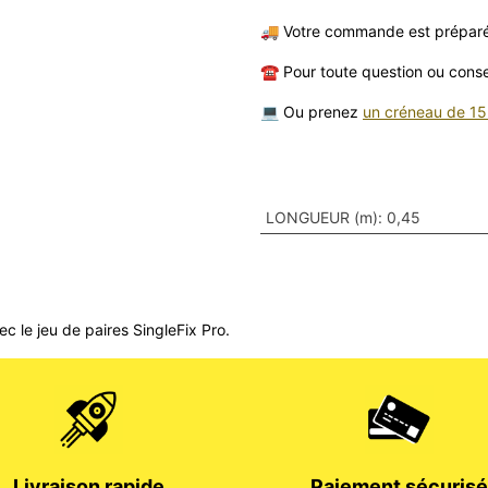
🚚 Votre commande est préparé
☎️ Pour toute question ou cons
💻 Ou prenez
un créneau de 15
LONGUEUR (m)
:
0,45
c le jeu de paires SingleFix Pro.
Livraison rapide
Paiement sécurisé