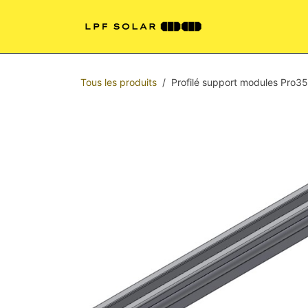
Se rendre au contenu
Shelters
Kit P
Tous les produits
Profilé support modules Pro3