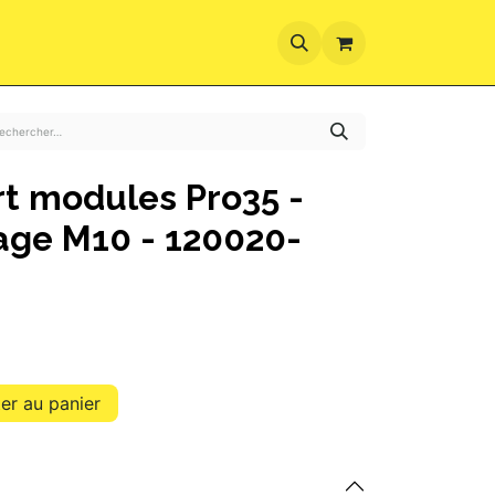
ez-vous
rt modules Pro35 -
age M10 - 120020-
er au panier