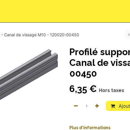
lug & Play
Qui sommes-nous ?
Demande de devis
Rend
5 - Canal de vissage M10 - 120020-00450
Profilé suppo
Canal de viss
00450
6,35
€
Hors taxes
Ajout
Pl
​us
d'informations