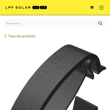
Se rendre au contenu
Tous les produits