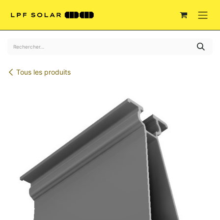
Se rendre au contenu
Tous les produits