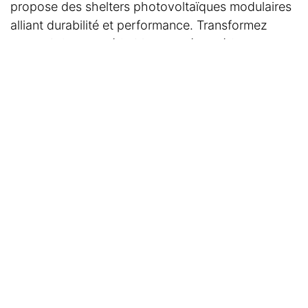
propose des shelters photovoltaïques modulaires
alliant durabilité et performance. Transformez
votre abri en un véritable atout énergétique et
découvrez notre gamme de shelters !
Lire suivant
Shelter
photovoltaïque :
protection et
performance pour